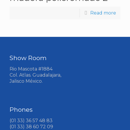
Read more
Show Room
Rio Mascota #1884
Col. Atlas. Guadalajara,
Jalisco México.
Phones
(01 33) 36 57 48 83
(01 33) 38 60 72 09